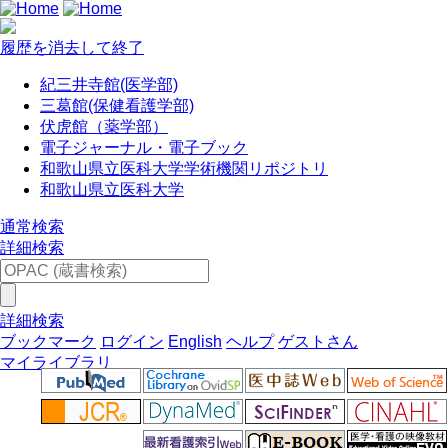
履歴を消去して終了
紀三井寺館(医学部)
三葛館(保健看護学部)
伏虎館（薬学部）
電子ジャーナル・電子ブック
和歌山県立医科大学学術機関リポジトリ
和歌山県立医科大学
通常検索
詳細検索
詳細検索
ブックマーク
ログイン
English
ヘルプ
ゲストさん
マイライブラリ