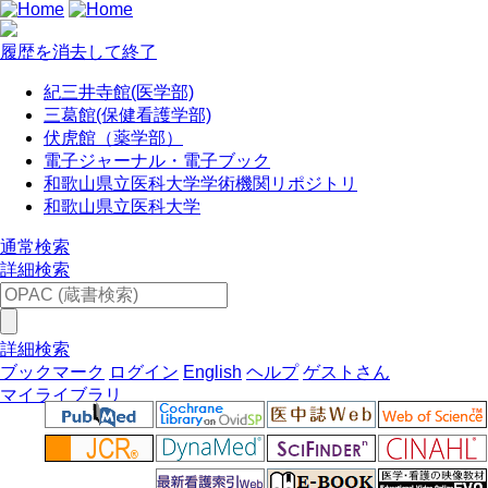
履歴を消去して終了
紀三井寺館(医学部)
三葛館(保健看護学部)
伏虎館（薬学部）
電子ジャーナル・電子ブック
和歌山県立医科大学学術機関リポジトリ
和歌山県立医科大学
通常検索
詳細検索
詳細検索
ブックマーク
ログイン
English
ヘルプ
ゲストさん
マイライブラリ