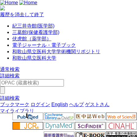
履歴を消去して終了
紀三井寺館(医学部)
三葛館(保健看護学部)
伏虎館（薬学部）
電子ジャーナル・電子ブック
和歌山県立医科大学学術機関リポジトリ
和歌山県立医科大学
通常検索
詳細検索
詳細検索
ブックマーク
ログイン
English
ヘルプ
ゲストさん
マイライブラリ