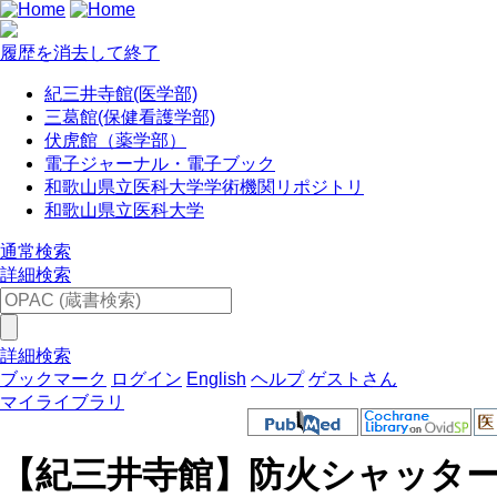
履歴を消去して終了
紀三井寺館(医学部)
三葛館(保健看護学部)
伏虎館（薬学部）
電子ジャーナル・電子ブック
和歌山県立医科大学学術機関リポジトリ
和歌山県立医科大学
通常検索
詳細検索
詳細検索
ブックマーク
ログイン
English
ヘルプ
ゲストさん
マイライブラリ
【紀三井寺館】防火シャッター修