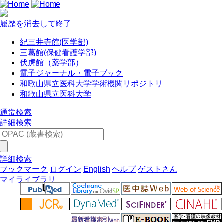
履歴を消去して終了
紀三井寺館(医学部)
三葛館(保健看護学部)
伏虎館（薬学部）
電子ジャーナル・電子ブック
和歌山県立医科大学学術機関リポジトリ
和歌山県立医科大学
通常検索
詳細検索
詳細検索
ブックマーク
ログイン
English
ヘルプ
ゲストさん
マイライブラリ