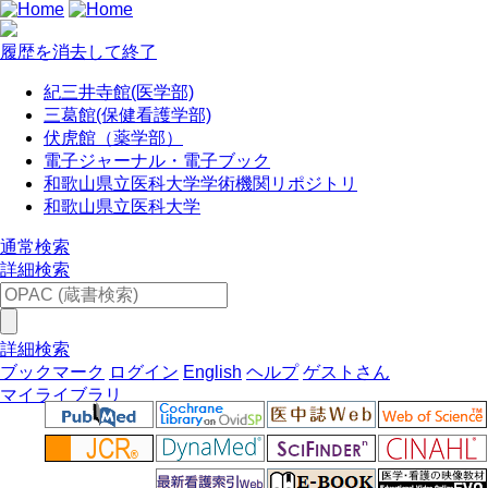
履歴を消去して終了
紀三井寺館(医学部)
三葛館(保健看護学部)
伏虎館（薬学部）
電子ジャーナル・電子ブック
和歌山県立医科大学学術機関リポジトリ
和歌山県立医科大学
通常検索
詳細検索
詳細検索
ブックマーク
ログイン
English
ヘルプ
ゲストさん
マイライブラリ