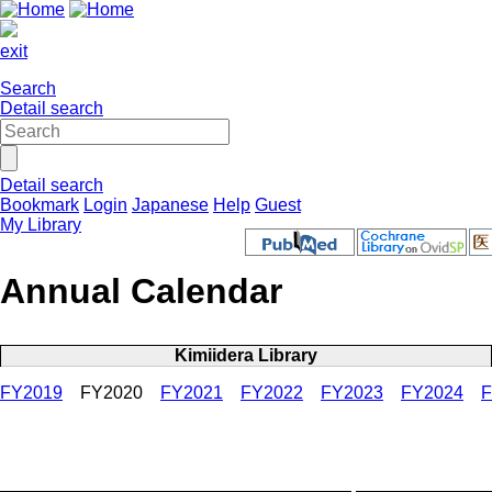
exit
Search
Detail search
Detail search
Bookmark
Login
Japanese
Help
Guest
My Library
Annual Calendar
Kimiidera Library
FY2019
FY2020
FY2021
FY2022
FY2023
FY2024
F