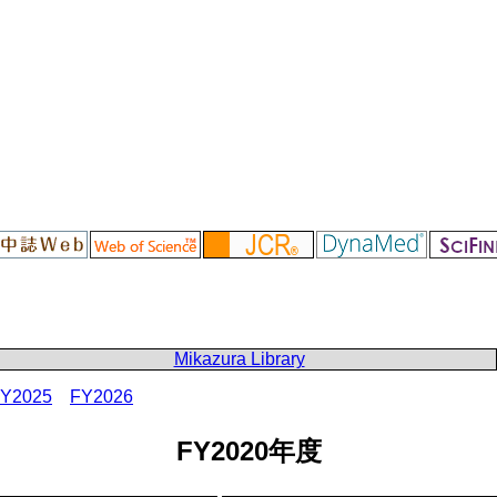
Mikazura Library
Y2025
FY2026
FY2020年度